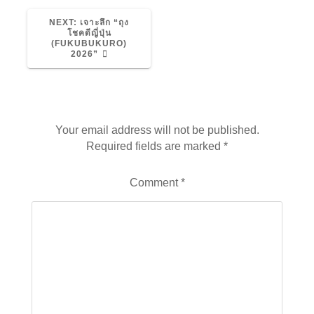
NEXT
NEXT:
เจาะลึก “ถุง
POST:
โชคดีญี่ปุ่น
(FUKUBUKURO)
2026”
Leave a Reply
Your email address will not be published.
Required fields are marked
*
Comment
*