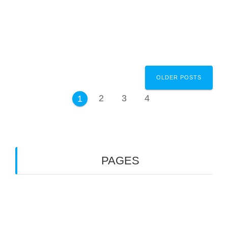
admin
June 15, 2026
0
Posts
OLDER POSTS
navigation
Page
Page
Page
2
3
4
Page
1
PAGES
Blog
Front Page
Shipping Australia (ออสเตรเลีย)